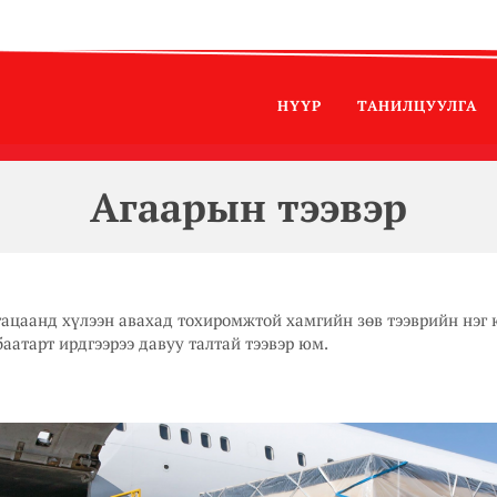
НҮҮР
ТАНИЛЦУУЛГА
Агаарын тээвэр
гацаанд хүлээн авахад тохиромжтой хамгийн зөв тээврийн нэг ю
баатарт ирдгээрээ давуу талтай тээвэр юм.