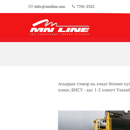
info@mnline.mn
7701-2323
Агаарын тээвэр нь ачааг богино ху
хоног, БНСУ - аас 1-2 хоногт Улаан